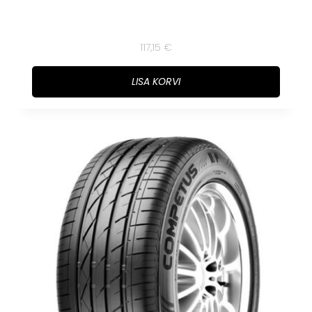
117,15
€
LISA KORVI