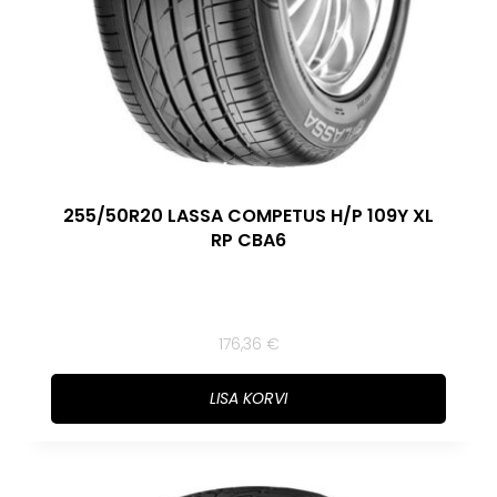
255/50R20 LASSA COMPETUS H/P 109Y XL
RP CBA6
176,36
€
LISA KORVI