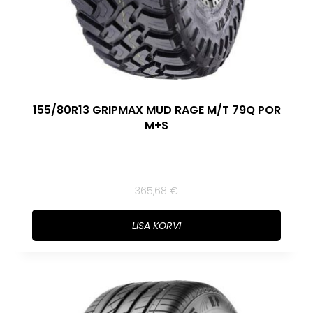
155/80R13 GRIPMAX MUD RAGE M/T 79Q POR
M+S
365,68
€
LISA KORVI