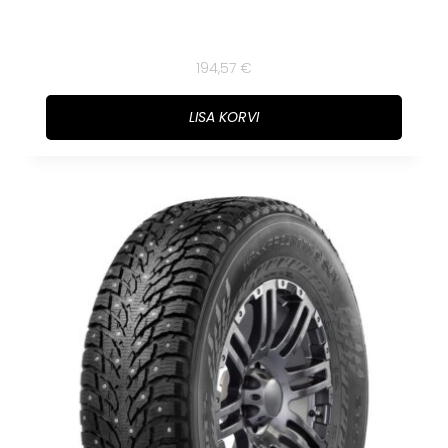
194,57
€
LISA KORVI