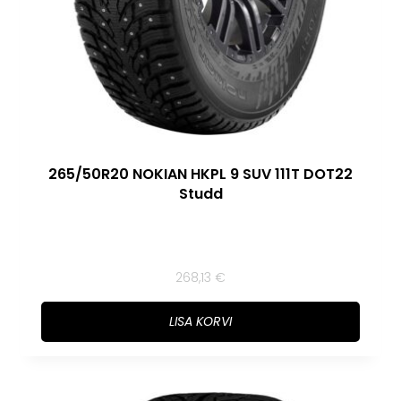
265/50R20 NOKIAN HKPL 9 SUV 111T DOT22
Studd
268,13
€
LISA KORVI