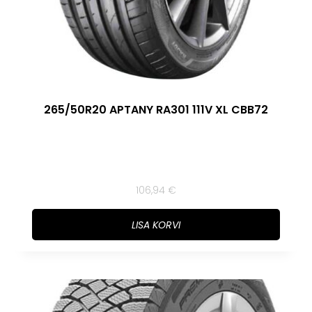
265/50R20 APTANY RA301 111V XL CBB72
106,94
€
LISA KORVI