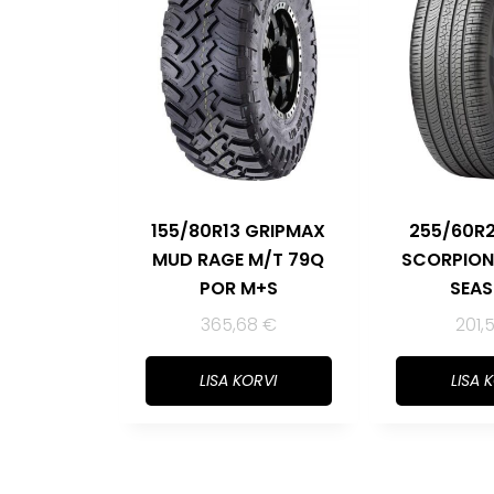
155/80R13 GRIPMAX
255/60R2
MUD RAGE M/T 79Q
SCORPION
POR M+S
SEAS
365,68
€
201,
LISA KORVI
LISA 