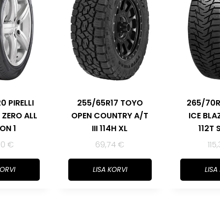
0 PIRELLI
255/65R17 TOYO
265/70R
 ZERO ALL
OPEN COUNTRY A/T
ICE BLA
ON 1
III 114H XL
112T 
50
€
69,74
€
115
KORVI
LISA KORVI
LISA