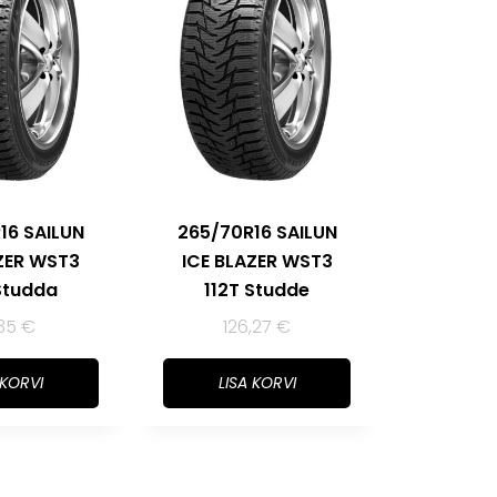
16 SAILUN
265/70R16 SAILUN
ZER WST3
ICE BLAZER WST3
Studda
112T Studde
,35
€
126,27
€
 KORVI
LISA KORVI