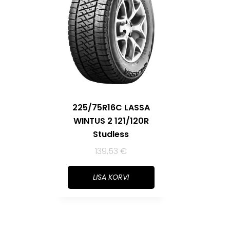
225/75R16C LASSA
WINTUS 2 121/120R
Studless
139,53
€
LISA KORVI