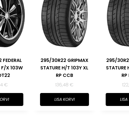
2 FEDERAL
295/30R22 GRIPMAX
295/30R2
 F/X 103W
STATURE H/T 103Y XL
STATURE H
OT22
RP CCB
RP
24
€
136,48
€
122
KORVI
LISA KORVI
LISA