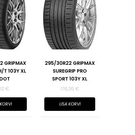
2 GRIPMAX
295/30R22 GRIPMAX
/T 103Y XL
SUREGRIP PRO
 DOT
SPORT 103Y XL
,12
€
176,36
€
 KORVI
LISA KORVI