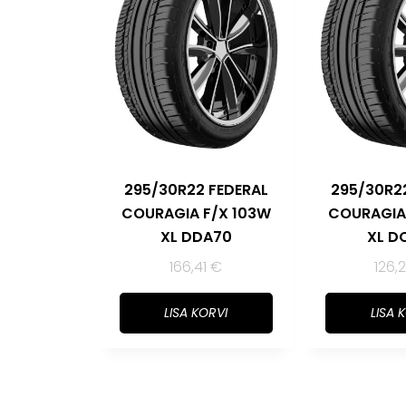
295/30R22 FEDERAL
295/30R2
COURAGIA F/X 103W
COURAGIA
XL DDA70
XL D
166,41
€
126,
LISA KORVI
LISA 