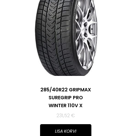
285/40R22 GRIPMAX
SUREGRIP PRO
WINTER 110V X
231,52
€
LISA KORVI