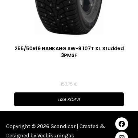
255/50R19 NANKANG SW-9 107T XL Studded
3PMSF
153,75
€
LISA KORVI
Copyright © 2026 Scandicar | Created &
Designed by
Veebikuningas