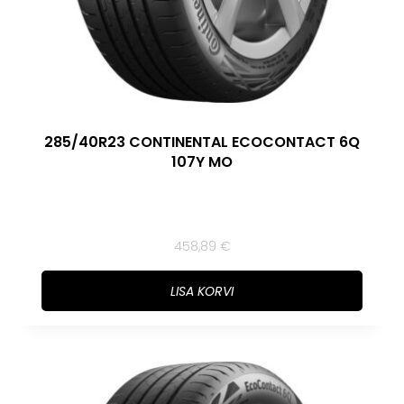
285/40R23 CONTINENTAL ECOCONTACT 6Q
107Y MO
458,89
€
LISA KORVI