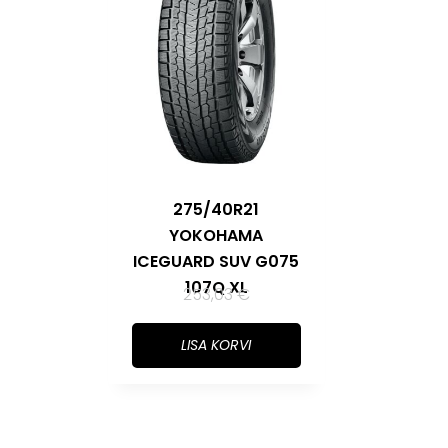
275/40R21
YOKOHAMA
ICEGUARD SUV G075
107Q XL
253,03
€
LISA KORVI