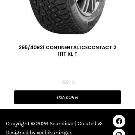
295/40R21 CONTINENTAL ICECONTACT 2
111T XL F
178,87
€
LISA KORVI
Copyright © 2026 Scandicar | Created &
Designed by
Veebikuningas