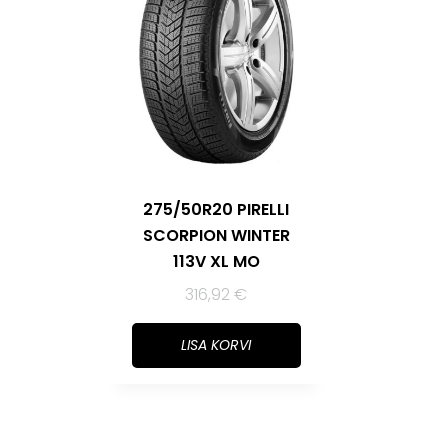
275/50R20 PIRELLI
SCORPION WINTER
113V XL MO
316,92
€
LISA KORVI