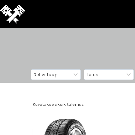
Kuvatakse üksik tulemus