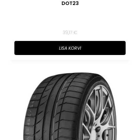
DOT23
39,17
€
LISA KORVI