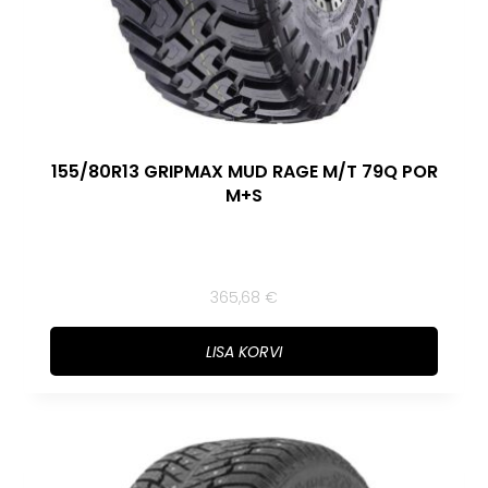
155/80R13 GRIPMAX MUD RAGE M/T 79Q POR
M+S
365,68
€
LISA KORVI