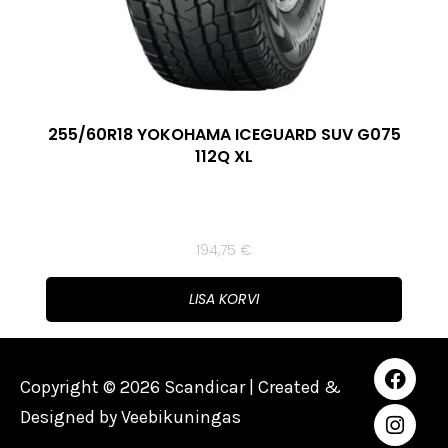
255/60R18 YOKOHAMA ICEGUARD SUV G075
112Q XL
194,75
€
LISA KORVI
Copyright © 2026 Scandicar | Created &
Designed by
Veebikuningas