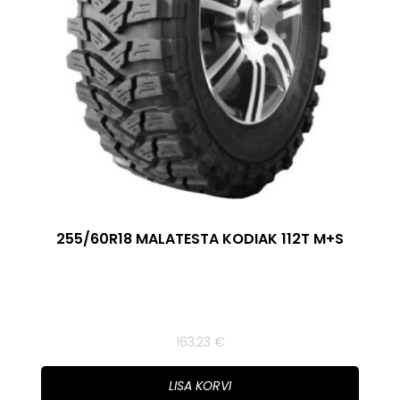
255/60R18 MALATESTA KODIAK 112T M+S
163,23
€
LISA KORVI