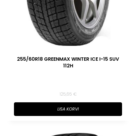
255/60R18 GREENMAX WINTER ICE I-15 SUV
112H
125,65
€
LISA KORVI