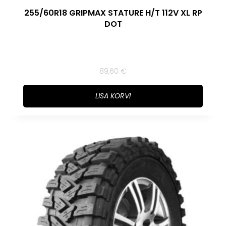
255/60R18 GRIPMAX STATURE H/T 112V XL RP
DOT
89,60
€
LISA KORVI