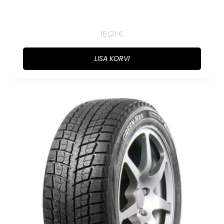
161,21
€
LISA KORVI