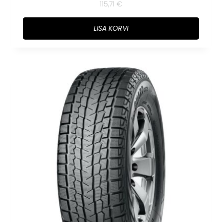
115,71
€
LISA KORVI