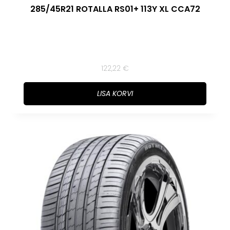
285/45R21 ROTALLA RS01+ 113Y XL CCA72
122,22
€
LISA KORVI