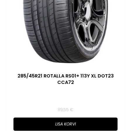
285/45R21 ROTALLA RS01+ 113Y XL DOT23
CCA72
89,55
€
LISA KORVI