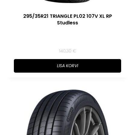
295/35R21 TRIANGLE PL02 107V XL RP
Studless
140,30
€
LISA KORVI