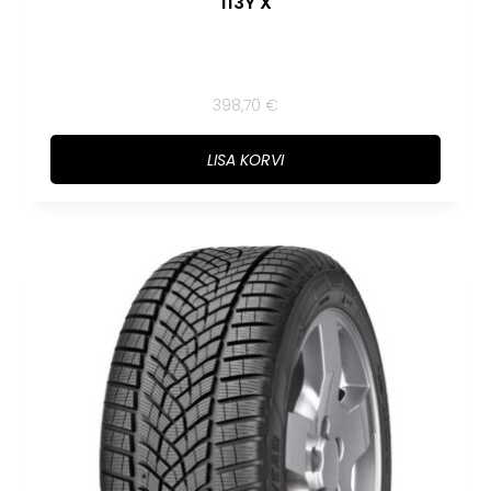
113Y X
398,70
€
LISA KORVI