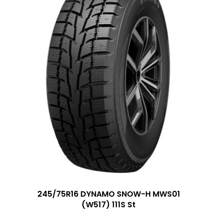
245/75R16 DYNAMO SNOW-H MWS01
(W517) 111S St