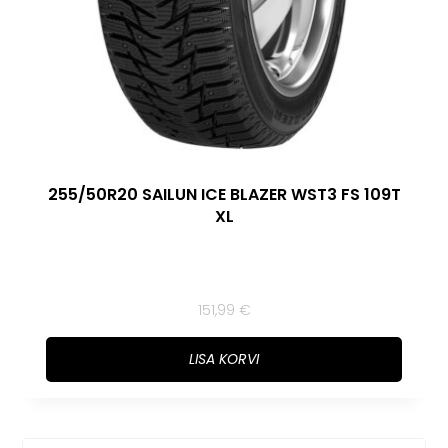
255/50R20 SAILUN ICE BLAZER WST3 FS 109T
XL
151,99
€
LISA KORVI