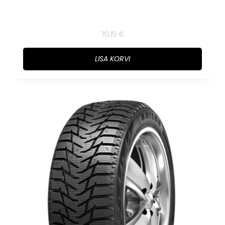
70,15
€
LISA KORVI