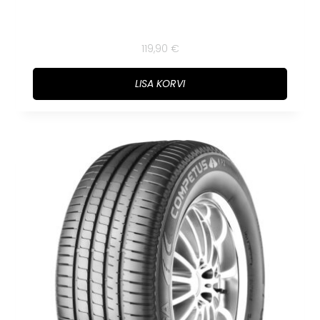
119,90
€
LISA KORVI