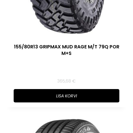
155/80R13 GRIPMAX MUD RAGE M/T 79Q POR
M+S
365,68
€
LISA KORVI