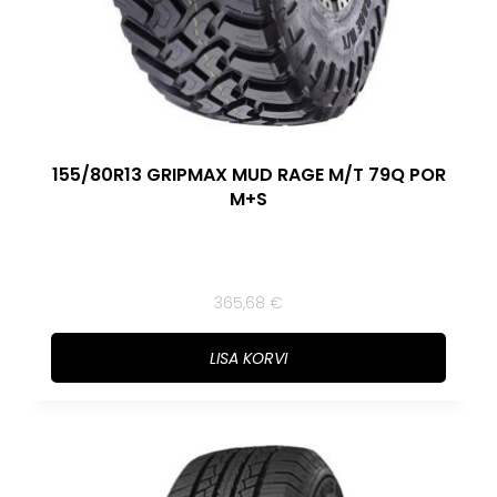
155/80R13 GRIPMAX MUD RAGE M/T 79Q POR
M+S
365,68
€
LISA KORVI