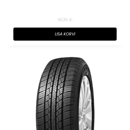
116,35
€
LISA KORVI