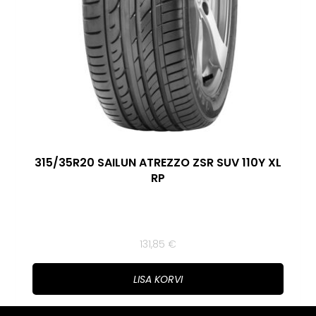
315/35R20 SAILUN ATREZZO ZSR SUV 110Y XL
RP
131,85
€
LISA KORVI