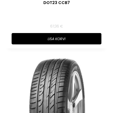
DOT23 CCB7
67,36
€
LISA KORVI