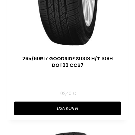
265/60R17 GOODRIDE SU318 H/T 108H
DOT22 CCB7
102,40
€
LISA KORVI