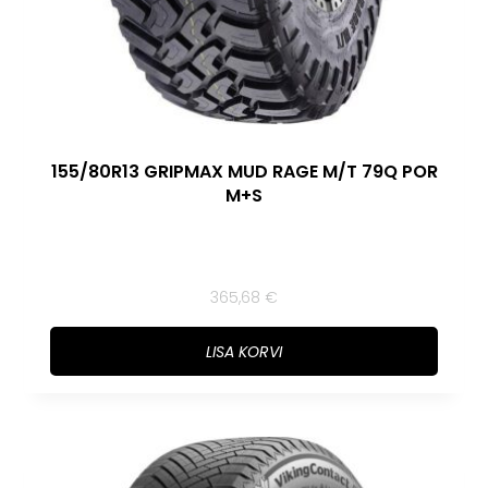
155/80R13 GRIPMAX MUD RAGE M/T 79Q POR
M+S
365,68
€
LISA KORVI