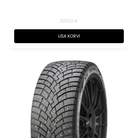
309,32
€
LISA KORVI