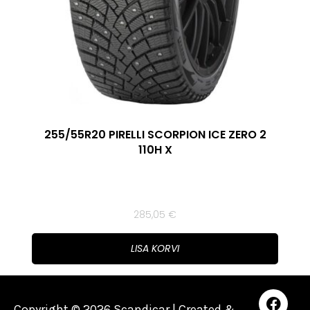
255/55R20 PIRELLI SCORPION ICE ZERO 2
110H X
285,05
€
LISA KORVI
Copyright © 2026 Scandicar | Created &