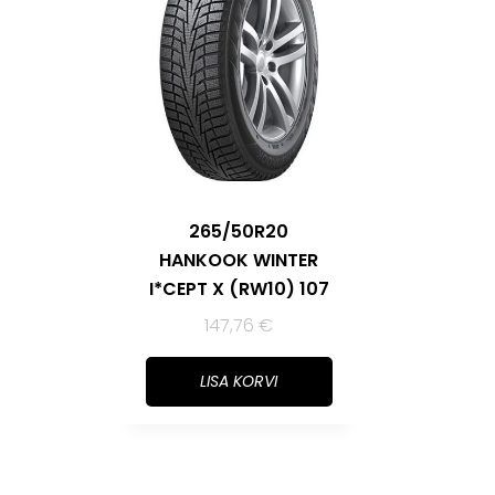
265/50R20
HANKOOK WINTER
I*CEPT X (RW10) 107
147,76
€
LISA KORVI