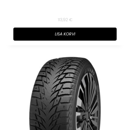
113,92
€
LISA KORVI