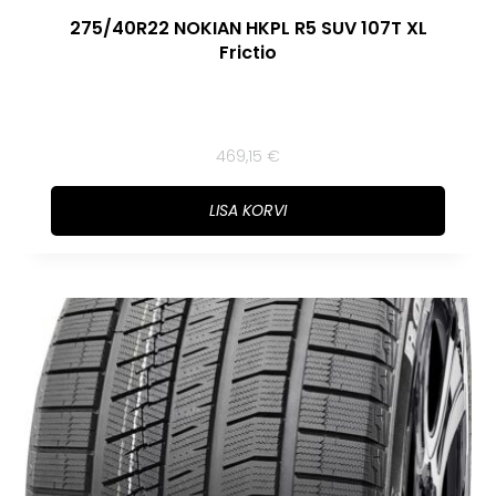
275/40R22 NOKIAN HKPL R5 SUV 107T XL
Frictio
469,15
€
LISA KORVI