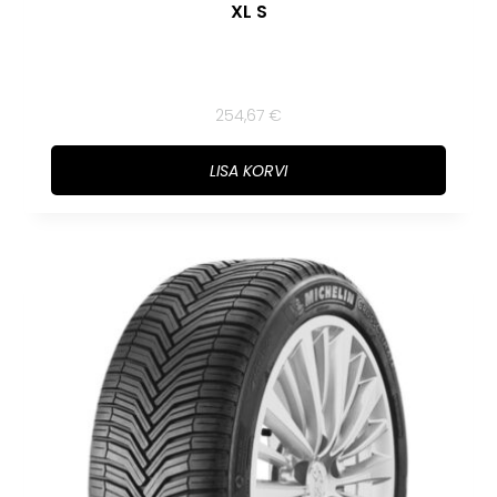
XL S
254,67
€
LISA KORVI