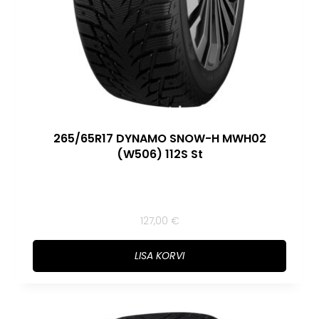
265/65R17 DYNAMO SNOW-H MWH02
(W506) 112S St
127,00
€
LISA KORVI