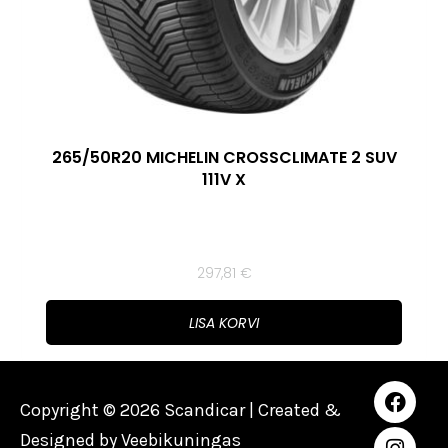
265/50R20 MICHELIN CROSSCLIMATE 2 SUV
111V X
297,81
€
LISA KORVI
Copyright © 2026 Scandicar | Created &
Designed by
Veebikuningas