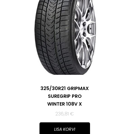
325/30R21 GRIPMAX
SUREGRIP PRO
WINTER 108V X
236,81
€
LISA KORVI