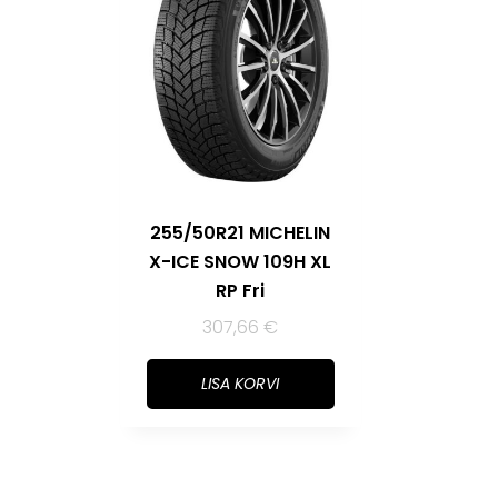
255/50R21 MICHELIN
X-ICE SNOW 109H XL
RP Fri
307,66
€
LISA KORVI