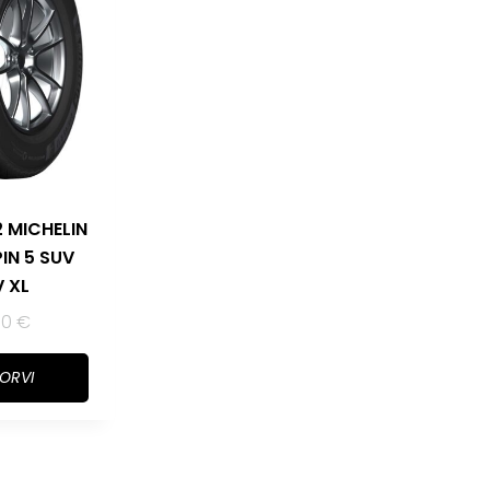
 MICHELIN
PIN 5 SUV
V XL
00
€
KORVI