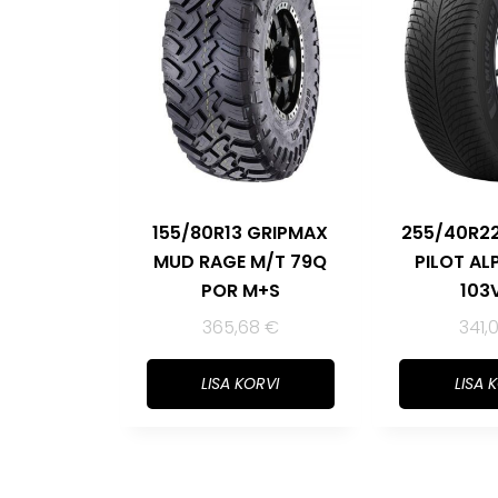
155/80R13 GRIPMAX
255/40R22
MUD RAGE M/T 79Q
PILOT AL
POR M+S
103
365,68
€
341,
LISA KORVI
LISA 