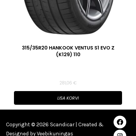
315/35R20 HANKOOK VENTUS S1 EVO Z
(K129) 110
281,06
€
LISA KORVI
Copyright © 2026 Scandicar | Created &
Designed by
Veebikuningas