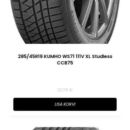
285/45R19 KUMHO WS71 111V XL Studless
CCB75
217,76
€
LISA KORVI