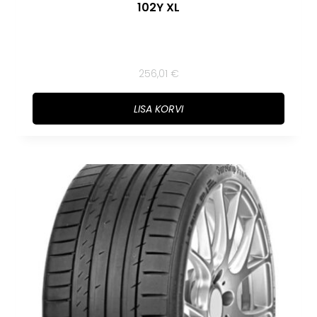
102Y XL
256,01
€
LISA KORVI