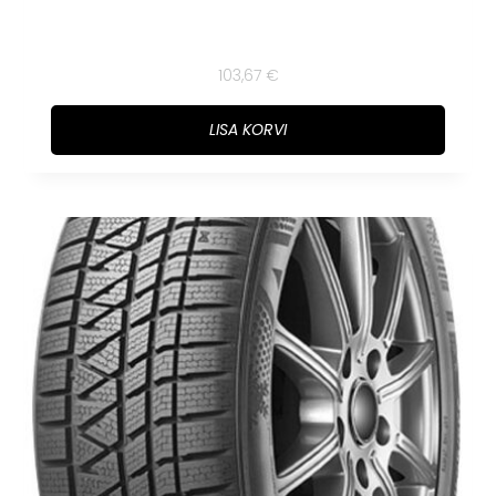
103,67
€
LISA KORVI