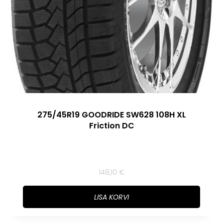
275/45R19 GOODRIDE SW628 108H XL
Friction DC
148,10
€
LISA KORVI