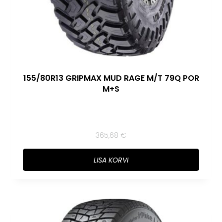
155/80R13 GRIPMAX MUD RAGE M/T 79Q POR
M+S
365,68
€
LISA KORVI