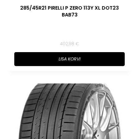
285/45R21 PIRELLI P ZERO 113Y XL DOT23
BAB73
402,98
€
LISA KORVI