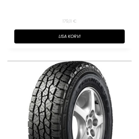
179,11
€
LISA KORVI