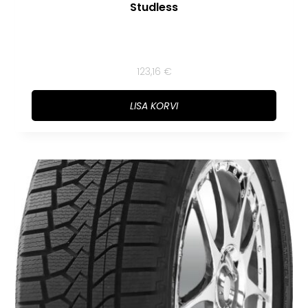
Studless
123,16
€
LISA KORVI