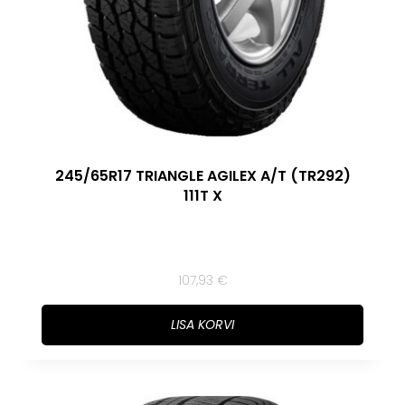
245/65R17 TRIANGLE AGILEX A/T (TR292)
111T X
107,93
€
LISA KORVI