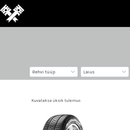
Kuvatakse üksik tulemus