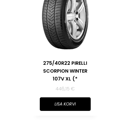
275/40R22 PIRELLI
SCORPION WINTER
107V XL (*
446,15
€
LISA KORVI