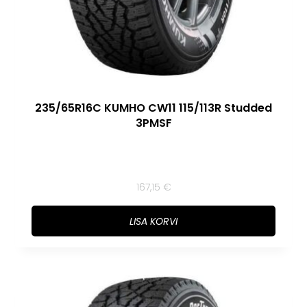
235/65R16C KUMHO CW11 115/113R Studded
3PMSF
167,15
€
LISA KORVI