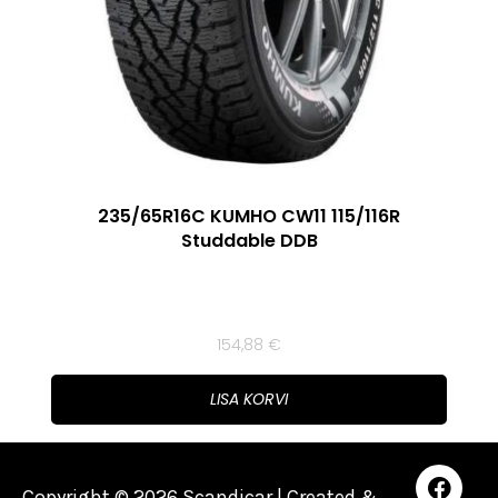
235/65R16C KUMHO CW11 115/116R
Studdable DDB
154,88
€
LISA KORVI
Copyright © 2026 Scandicar | Created &