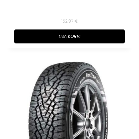
152,97
€
LISA KORVI