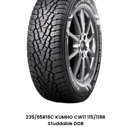
235/65R16C KUMHO CW11 115/116R
Studdable DDB