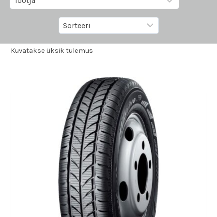
Kuvatakse üksik tulemus