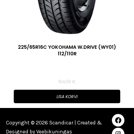
225/65R16C YOKOHAMA W.DRIVE (WY01)
112/110R
164,08
€
LISA KORVI
Copyright © 2026 Scandicar | Created &
Designed by
Veebikuningas