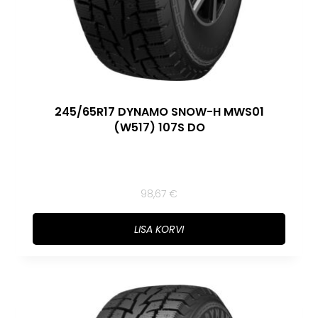
245/65R17 DYNAMO SNOW-H MWS01
(W517) 107S DO
98,67
€
LISA KORVI