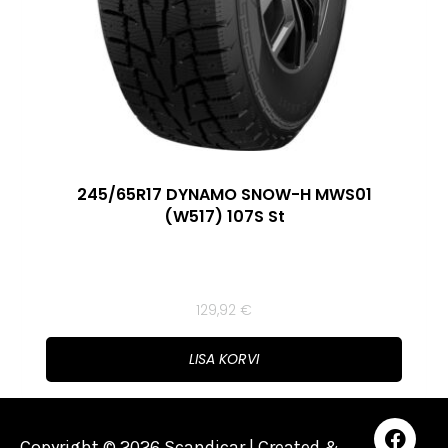
245/65R17 DYNAMO SNOW-H MWS01
(W517) 107S St
129,92
€
LISA KORVI
Copyright © 2026 Scandicar | Created &