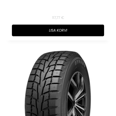
117,77
€
LISA KORVI