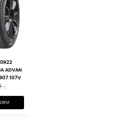
40R22
A ADVAN
907 107V
L
30
€
KORVI