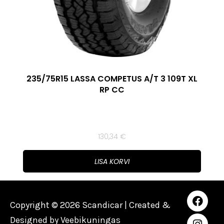
235/75R15 LASSA COMPETUS A/T 3 109T XL
RP CC
130,34
€
LISA KORVI
Copyright © 2026 Scandicar | Created &
Designed by
Veebikuningas