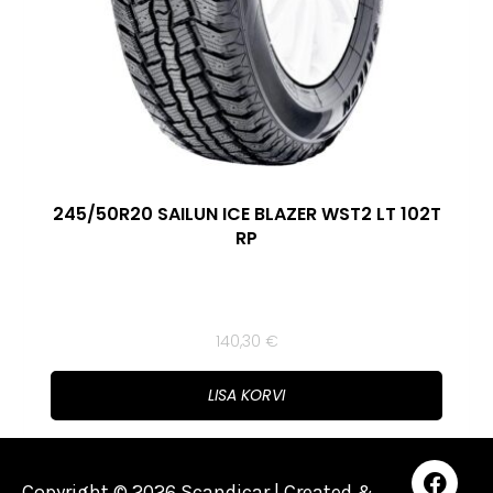
245/50R20 SAILUN ICE BLAZER WST2 LT 102T
RP
140,30
€
LISA KORVI
Copyright © 2026 Scandicar | Created &