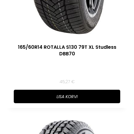
165/60R14 ROTALLA S130 79T XL Studless
DBB70
45,27
€
LISA KORVI