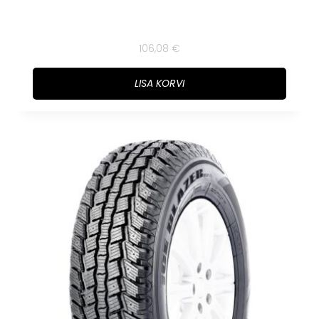
106,08
€
LISA KORVI