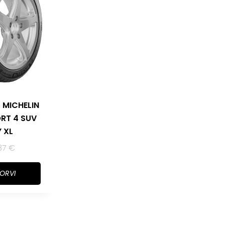
 MICHELIN
ORT 4 SUV
Y XL
37
€
KORVI