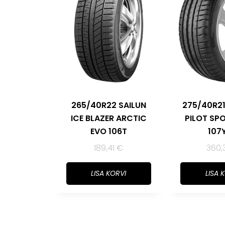
265/40R22 SAILUN
275/40R21
ICE BLAZER ARCTIC
PILOT SP
EVO 106T
107
189,41
€
360,
LISA KORVI
LISA 