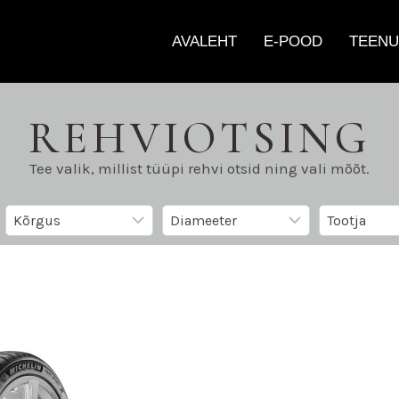
AVALEHT
E-POOD
TEENU
REHVIOTSING
Tee valik, millist tüüpi rehvi otsid ning vali mõõt.