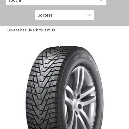
Kuvatakse üksik tulemus