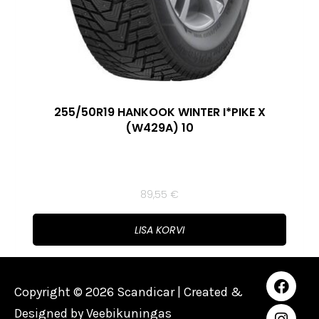
255/50R19 HANKOOK WINTER I*PIKE X
(W429A) 10
89,55
€
LISA KORVI
Copyright © 2026 Scandicar | Created &
Designed by
Veebikuningas