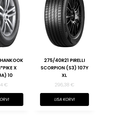
7 HANKOOK
275/40R21 PIRELLI
I*PIKE X
SCORPION (S3) 107Y
A) 10
XL
34
€
296,38
€
KORVI
LISA KORVI