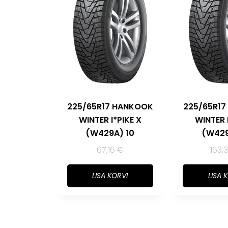
225/65R17 HANKOOK
225/65R1
WINTER I*PIKE X
WINTER 
(W429A) 10
(W429
67,16
€
163,
LISA KORVI
LISA 