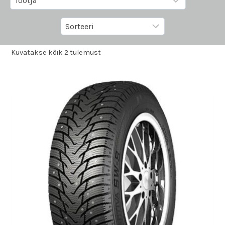
Kuvatakse kõik 2 tulemust