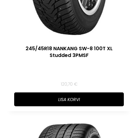
245/45R18 NANKANG SW-8 100T XL
Studded 3PMSF
120,70
€
LISA KORVI