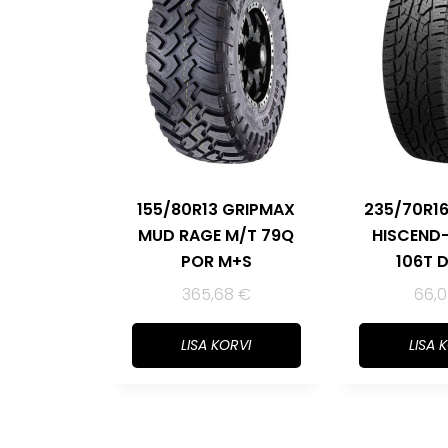
155/80R13 GRIPMAX
235/70R1
MUD RAGE M/T 79Q
HISCEND
POR M+S
106T 
365,68
€
66,
LISA KORVI
LISA 