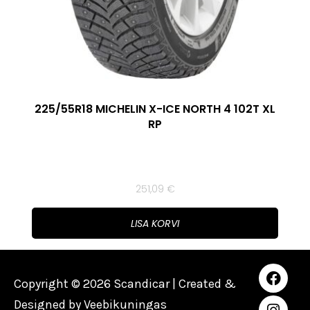
225/55R18 MICHELIN X-ICE NORTH 4 102T XL
RP
251,09
€
LISA KORVI
Copyright © 2026 Scandicar | Created &
Designed by
Veebikuningas