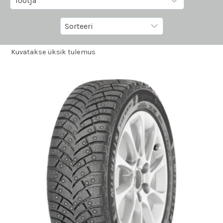
Kuvatakse üksik tulemus