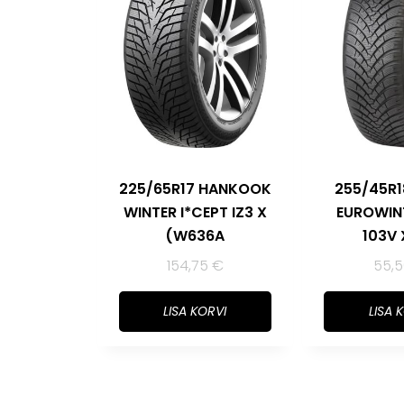
225/65R17 HANKOOK
255/45R1
WINTER I*CEPT IZ3 X
EUROWIN
(W636A
103V 
154,75
€
55,
LISA KORVI
LISA 