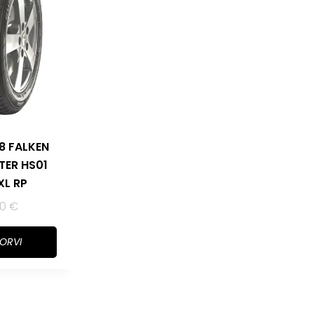
8 FALKEN
TER HS01
XL RP
50
€
KORVI