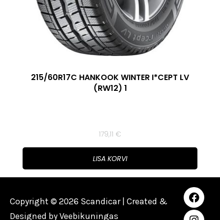
215/60R17C HANKOOK WINTER I*CEPT LV
(RW12) 1
179,11
€
LISA KORVI
Copyright © 2026 Scandicar | Created &
Designed by
Veebikuningas