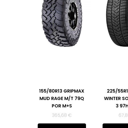
155/80R13 GRIPMAX
225/55R1
MUD RAGE M/T 79Q
WINTER S
POR M+S
3 97
365,68
€
67,