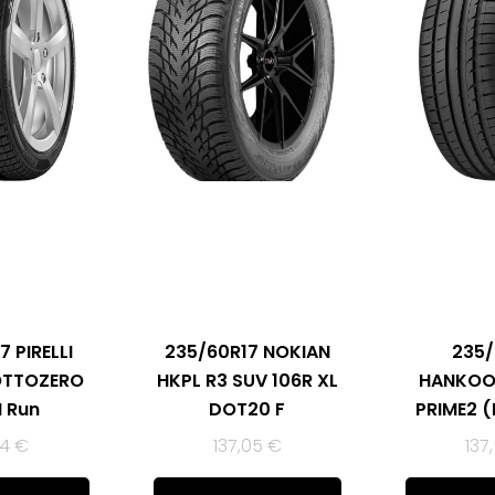
7 PIRELLI
235/60R17 NOKIAN
235/
OTTOZERO
HKPL R3 SUV 106R XL
HANKOO
H Run
DOT20 F
PRIME2 (
84
€
137,05
€
137