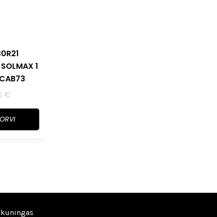
30R21
 SOLMAX 1
 CAB73
15
€
KORVI
ikuningas