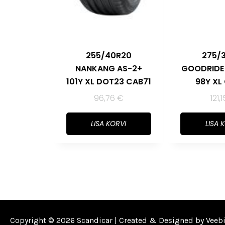
255/40R20
275/
NANKANG AS-2+
GOODRIDE
101Y XL DOT23 CAB71
98Y XL
96,76
€
121,
LISA KORVI
LISA 
Copyright © 2026 Scandicar | Created & Designed by
Veeb