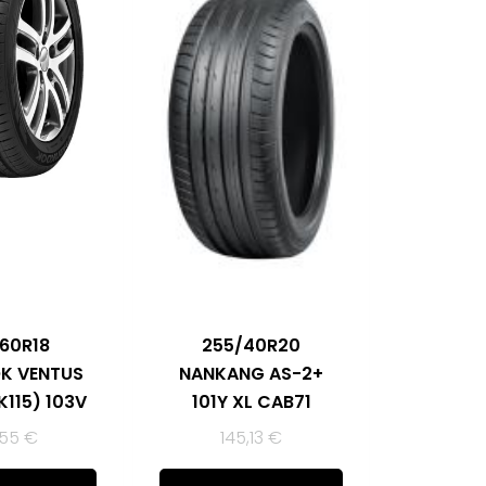
60R18
255/40R20
K VENTUS
NANKANG AS-2+
K115) 103V
101Y XL CAB71
,55
€
145,13
€