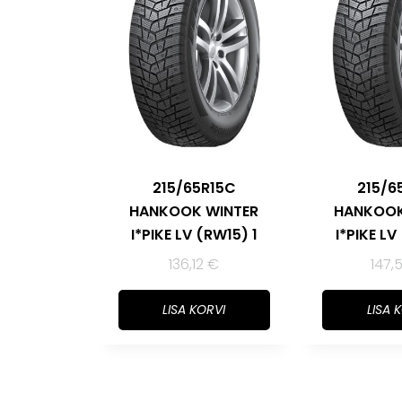
215/65R15C
215/6
HANKOOK WINTER
HANKOOK
I*PIKE LV (RW15) 1
I*PIKE LV
136,12
€
147,
LISA KORVI
LISA 