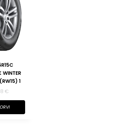
5R15C
 WINTER
 (RW15) 1
58
€
KORVI