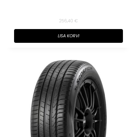
256,40
€
LISA KORVI