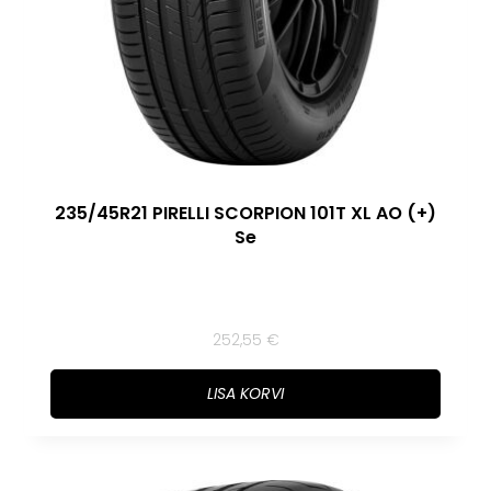
235/45R21 PIRELLI SCORPION 101T XL AO (+)
Se
252,55
€
LISA KORVI