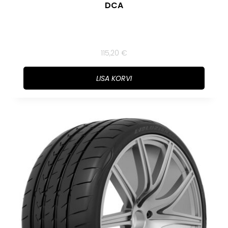
DCA
115,20
€
LISA KORVI