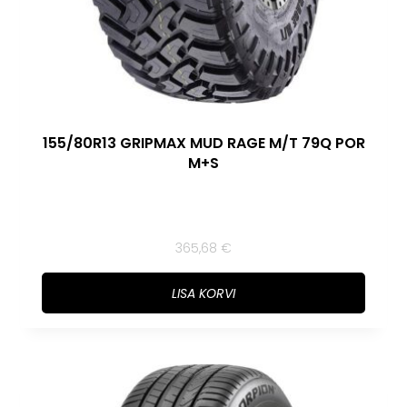
155/80R13 GRIPMAX MUD RAGE M/T 79Q POR
M+S
365,68
€
LISA KORVI