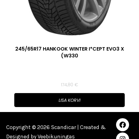
245/65R17 HANKOOK WINTER I*CEPT EVO3 X
(W330
174,80
€
LISA KORVI
Copyright © 2026 Scandicar | Created &
Designed by
Veebikuningas