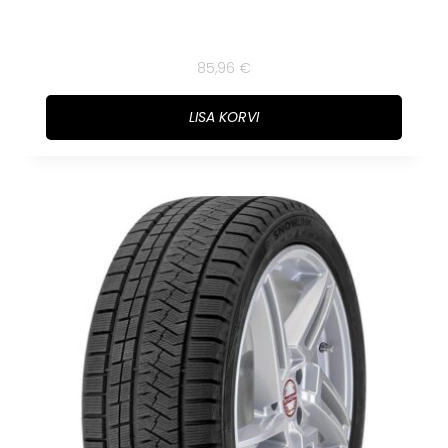
85,96
€
LISA KORVI