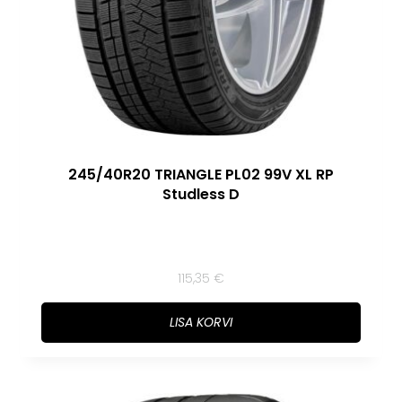
245/40R20 TRIANGLE PL02 99V XL RP
Studless D
115,35
€
LISA KORVI