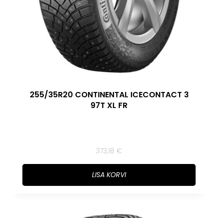
255/35R20 CONTINENTAL ICECONTACT 3
97T XL FR
373,18
€
LISA KORVI