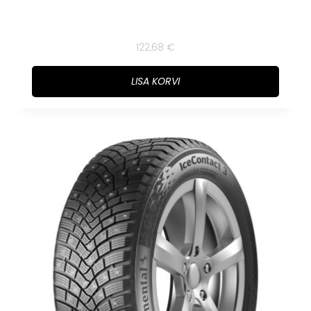
122,68
€
LISA KORVI