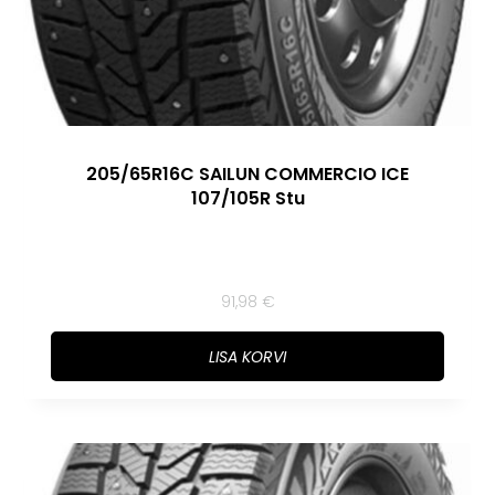
205/65R16C SAILUN COMMERCIO ICE
107/105R Stu
91,98
€
LISA KORVI