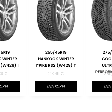
45R19
255/45R19
275/
 WINTER
HANKOOK WINTER
GOO
2 (W429) 1
I*PIKE RS2 (W429) T
ULTR
PERFORM
39
€
213,49
€
389
KORVI
LISA KORVI
LISA