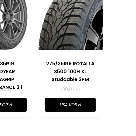
35R19
275/35R19 ROTALLA
DYEAR
S500 100H XL
AGRIP
Studdable 3PM
ANCE 3 1
,95
€
130,07
€
 KORVI
LISA KORVI