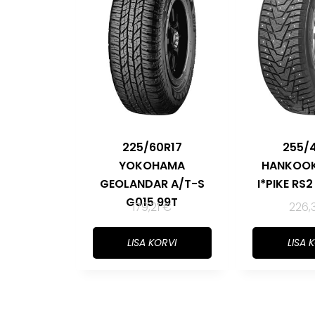
225/60R17
255/
YOKOHAMA
HANKOOK
GEOLANDAR A/T-S
I*PIKE RS
G015 99T
179,21
€
226,
LISA KORVI
LISA 