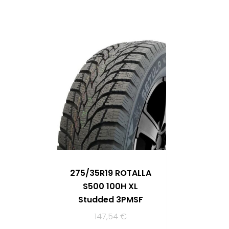
275/35R19 ROTALLA
S500 100H XL
Studded 3PMSF
147,54
€