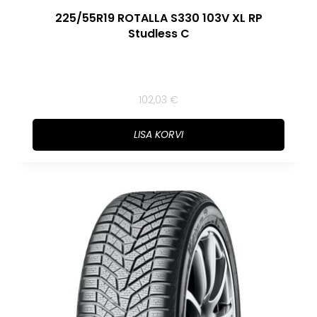
225/55R19 ROTALLA S330 103V XL RP
Studless C
102,03
€
LISA KORVI