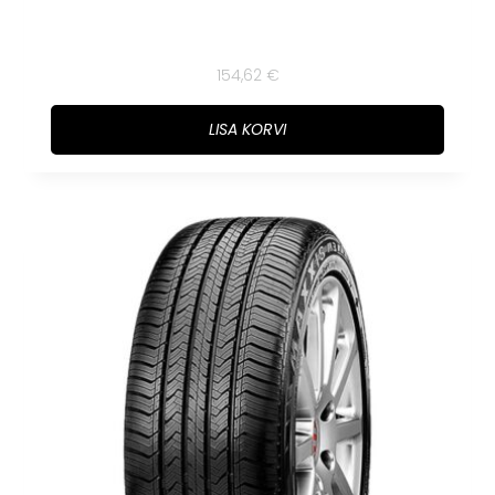
154,62
€
LISA KORVI