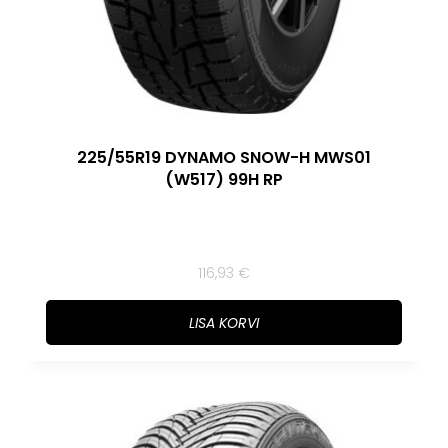
225/55R19 DYNAMO SNOW-H MWS01
(W517) 99H RP
116,93
€
LISA KORVI