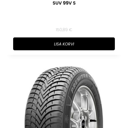
SUV 99V S
150,89
€
LISA KORVI