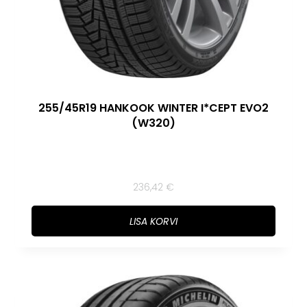
255/45R19 HANKOOK WINTER I*CEPT EVO2
(W320)
236,42
€
LISA KORVI